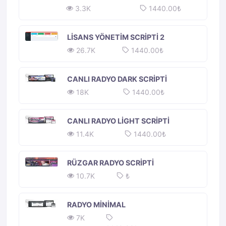
2.3K
720.00₺
MILANDO RADYO WORDPRESS
TEMASI
3.3K
1440.00₺
LISANS YÖNETIM SCRIPTI 2
26.7K
1440.00₺
CANLI RADYO DARK SCRIPTI
18K
1440.00₺
CANLI RADYO LIGHT SCRIPTI
11.4K
1440.00₺
RÜZGAR RADYO SCRIPTI