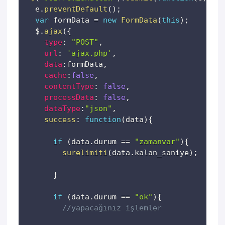
  e
.
preventDefault
(
)
;
var
 formData 
=
new
FormData
(
this
)
;
  $
.
ajax
(
{
type
:
"POST"
,
url
:
'ajax.php'
,
data
:
formData
,
cache
:
false
,
contentType
:
false
,
processData
:
false
,
dataType
:
"json"
,
success
:
function
(
data
)
{
if
(
data
.
durum 
==
"zamanvar"
)
{
surelimiti
(
data
.
kalan_saniye
)
;
}
if
(
data
.
durum 
==
"ok"
)
{
//yapacağınız işlemler