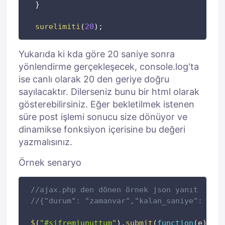
}
surelimiti
(
20
)
;
Yukarıda ki kda göre 20 saniye sonra
yönlendirme gerçekleşecek, console.log'ta
ise canlı olarak 20 den geriye doğru
sayılacaktır. Dilerseniz bunu bir html olarak
gösterebilirsiniz. Eğer bekletilmek istenen
süre post işlemi sonucu size dönüyor ve
dinamikse fonksiyon içerisine bu değeri
yazmalısınız.
Örnek senaryo
Kopyala
//ajax.php den dönen örnek json yanıt
//{"durum": "zamanvar","kalan_saniye": 20}
$
(
"#sifremiunuttum"
)
.
submit
(
function
(
e
)
{