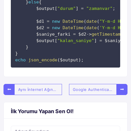
}
else
{
$output
[
"durum"
]
=
"zamanvar"
;
$d1
=
new
DateTime
(
date
(
"Y-m-d H:i:s
$d2
=
new
DateTime
(
date
(
'Y-m-d H:i:s
$saniye_farki
=
$d2
->
getTimestamp
(
)
$output
[
"kalan_saniye"
]
=
$saniye_fa
}
}
echo
json_encode
(
$output
)
;
Aynı İnternet Ağına Bağlı Başka Bir Cihazdan Localhosta Bağlanma
Google Authenticator Kullanımı Php Anlatım
İlk Yorumu Yapan Sen Ol!