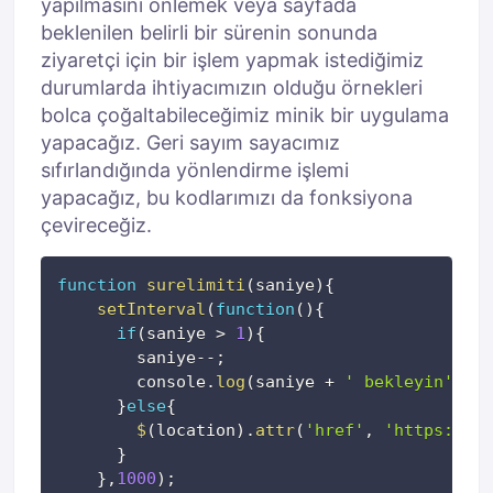
yapılmasını önlemek veya sayfada
beklenilen belirli bir sürenin sonunda
ziyaretçi için bir işlem yapmak istediğimiz
durumlarda ihtiyacımızın olduğu örnekleri
bolca çoğaltabileceğimiz minik bir uygulama
yapacağız. Geri sayım sayacımız
sıfırlandığında yönlendirme işlemi
yapacağız, bu kodlarımızı da fonksiyona
çevireceğiz.
Kopyala
function
surelimiti
(
saniye
)
{
setInterval
(
function
(
)
{
if
(
saniye 
>
1
)
{
        saniye
--
;
        console
.
log
(
saniye 
+
' bekleyin'
)
;
}
else
{
$
(
location
)
.
attr
(
'href'
,
'https://vi
}
}
,
1000
)
;