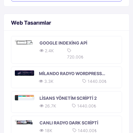
Web Tasarımlar
GOOGLE INDEXING API
2.4K
720.00₺
MILANDO RADYO WORDPRESS
TEMASI
3.3K
1440.00₺
LISANS YÖNETIM SCRIPTI 2
26.7K
1440.00₺
CANLI RADYO DARK SCRIPTI
18K
1440.00₺