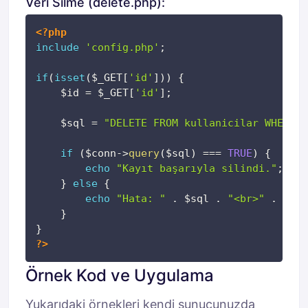
Veri Silme (delete.php):
Kopyala
<?php
include
'config.php'
;
if
(
isset
(
$_GET
[
'id'
]
)
)
{
$id
=
$_GET
[
'id'
]
;
$sql
=
"DELETE FROM kullanicilar WHERE i
if
(
$conn
->
query
(
$sql
)
===
TRUE
)
{
echo
"Kayıt başarıyla silindi."
;
}
else
{
echo
"Hata: "
.
$sql
.
"<br>"
.
$con
}
}
?>
Örnek Kod ve Uygulama
Yukarıdaki örnekleri kendi sunucunuzda