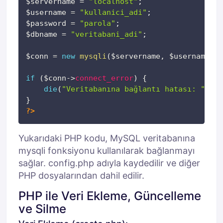
$servername
=
"localhost"
;
$username
=
"kullanici_adi"
;
$password
=
"parola"
;
$dbname
=
"veritabani_adi"
;
$conn
=
new
mysqli
(
$servername
,
$username
,
$
if
(
$conn
->
connect_error
)
{
die
(
"Veritabanına bağlantı hatası: "
.
$
}
?>
Yukarıdaki PHP kodu, MySQL veritabanına
mysqli fonksiyonu kullanılarak bağlanmayı
sağlar. config.php adıyla kaydedilir ve diğer
PHP dosyalarından dahil edilir.
PHP ile Veri Ekleme, Güncelleme
ve Silme