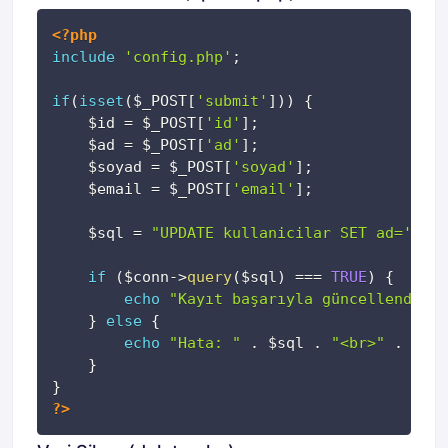
Kopyala
<?php
include
'config.php'
;
if
(
isset
(
$_POST
[
'submit'
]
)
)
{
$id
=
$_POST
[
'id'
]
;
$ad
=
$_POST
[
'ad'
]
;
$soyad
=
$_POST
[
'soyad'
]
;
$email
=
$_POST
[
'email'
]
;
$sql
=
"UPDATE kullanicilar SET ad='
$ad
'
if
(
$conn
->
query
(
$sql
)
===
TRUE
)
{
echo
"Kayıt başarıyla güncellendi."
;
}
else
{
echo
"Hata: "
.
$sql
.
"<br>"
.
$con
}
}
?>