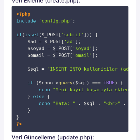
Veri Ekleme (create.php):
Kopyala
<?php
include
'config.php'
;
if
(
isset
(
$_POST
[
'submit'
]
)
)
{
$ad
=
$_POST
[
'ad'
]
;
$soyad
=
$_POST
[
'soyad'
]
;
$email
=
$_POST
[
'email'
]
;
$sql
=
"INSERT INTO kullanicilar (ad, so
if
(
$conn
->
query
(
$sql
)
===
TRUE
)
{
echo
"Yeni kayıt başarıyla eklendi."
}
else
{
echo
"Hata: "
.
$sql
.
"<br>"
.
$con
}
}
?>
Veri Güncelleme (update.php):